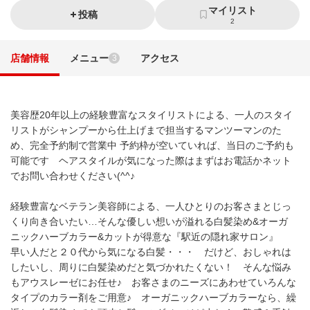
マイリスト
投稿
2
店舗情報
メニュー
アクセス
3
美容歴20年以上の経験豊富なスタイリストによる、一人のスタイ
リストがシャンプーから仕上げまで担当するマンツーマンのた
め、完全予約制で営業中 予約枠が空いていれば、当日のご予約も
可能です ヘアスタイルが気になった際はまずはお電話かネット
でお問い合わせください(^^♪
経験豊富なベテラン美容師による、一人ひとりのお客さまとじっ
くり向き合いたい…そんな優しい想いが溢れる白髪染め&オーガ
ニックハーブカラー&カットが得意な『駅近の隠れ家サロン』
早い人だと２０代から気になる白髪・・・ だけど、おしゃれは
したいし、周りに白髪染めだと気づかれたくない！ そんな悩み
もアウスレーゼにお任せ♪ お客さまのニーズにあわせていろんな
タイプのカラー剤をご用意♪ オーガニックハーブカラーなら、繰