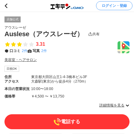
ログイン・登録
店舗公式
アウスレーゼ
Auslese（アウスレーゼ）
共有
3.31
口コミ
2件
写真
2件
美容室・ヘアサロン
日祝OK
住所
東京都大田区山王1-4-3橋本ビル3F
アクセス
大森駅(東京)から徒歩4分（270m）
本日の営業状況
10:00〜18:00
価格帯
￥4,500 〜 ￥13,750
詳細情報を見る
電話する