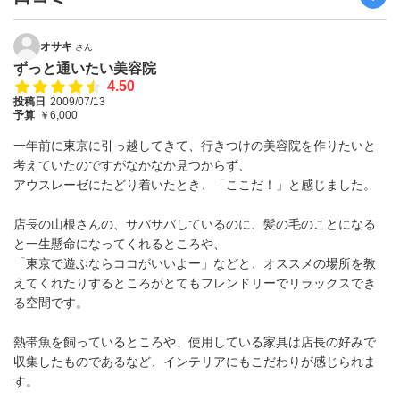
オサキ
さん
ずっと通いたい美容院
4.50
投稿日
2009/07/13
予算
￥6,000
一年前に東京に引っ越してきて、行きつけの美容院を作りたいと
考えていたのですがなかなか見つからず、
アウスレーゼにたどり着いたとき、「ここだ！」と感じました。
店長の山根さんの、サバサバしているのに、髪の毛のことになる
と一生懸命になってくれるところや、
「東京で遊ぶならココがいいよー」などと、オススメの場所を教
えてくれたりするところがとてもフレンドリーでリラックスでき
る空間です。
熱帯魚を飼っているところや、使用している家具は店長の好みで
収集したものであるなど、インテリアにもこだわりが感じられま
す。