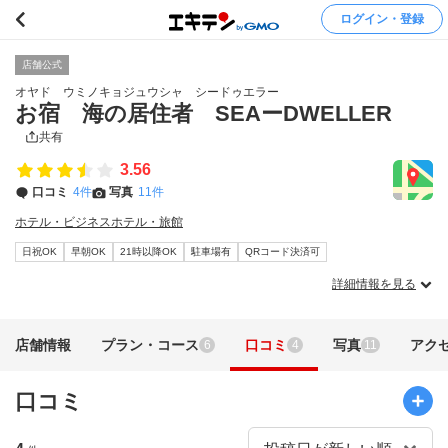
ログイン・登録
店舗公式
オヤド ウミノキョジュウシャ シードゥエラー
お宿 海の居住者 SEAーDWELLER
共有
3.56
口コミ
4件
写真
11件
ホテル・ビジネスホテル・旅館
日祝OK
早朝OK
21時以降OK
駐車場有
QRコード決済可
詳細情報を見る
店舗情報
プラン・コース
口コミ
写真
アク
6
4
11
口コミ