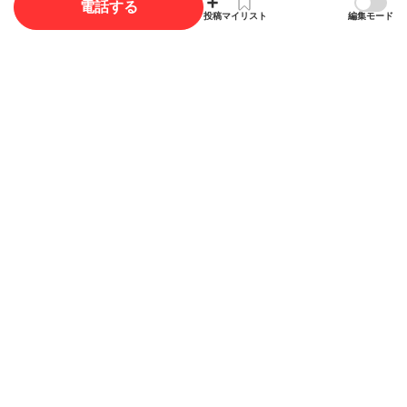
電話する
投稿
マイリスト
編集モード
概要
店舗名
むつみ薬局
ジャンル
薬局・ドラッグストア
電話番号
03-3726-6300
住所
東京都大田区東雪谷5-1-4