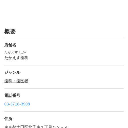
概要
店舗名
たかえす しか
たかえす歯科
ジャンル
歯科・歯医者
電話番号
03-3718-3908
住所
東京都大田区北千束１丁目５２－４