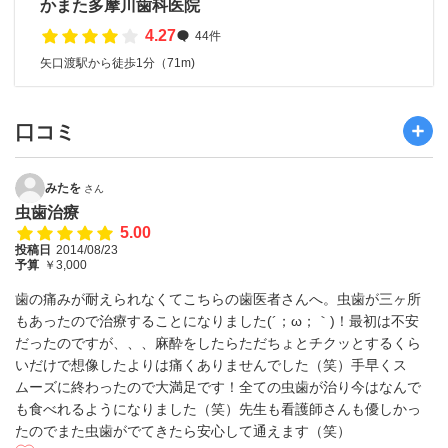
かまた多摩川歯科医院
4.27
44件
矢口渡駅から徒歩1分（71m)
口コミ
みたを
さん
虫歯治療
5.00
投稿日
2014/08/23
予算
￥3,000
歯の痛みが耐えられなくてこちらの歯医者さんへ。虫歯が三ヶ所
もあったので治療することになりました(´；ω；｀)！最初は不安
だったのですが、、、麻酔をしたらただちょとチクッとするくら
いだけで想像したよりは痛くありませんでした（笑）手早くス
ムーズに終わったので大満足です！全ての虫歯が治り今はなんで
も食べれるようになりました（笑）先生も看護師さんも優しかっ
たのでまた虫歯がでてきたら安心して通えます（笑）