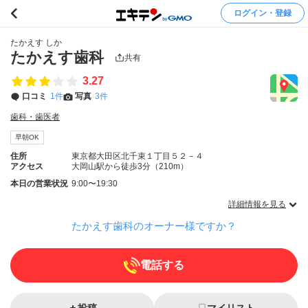
ログイン・登録
たかえす しか
たかえす歯科
共有
3.27
口コミ
1件
写真
3件
歯科・歯医者
早朝OK
住所
東京都大田区北千束１丁目５２－４
アクセス
大岡山駅から徒歩3分（210m）
本日の営業状況
9:00〜19:30
詳細情報を見る
たかえす歯科のオーナー様ですか？
電話する