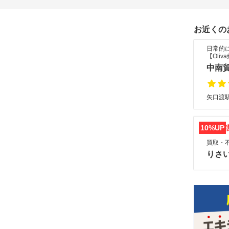
お近くの
日常的
【Oliv
中南貿
矢口渡駅
10%UP
買取・
りさ