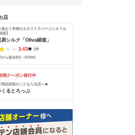
お店
に使おう本物のエキストラバージンオイル
a絹道】
易シルク「Oliva絹道」
3.43
2件
から徒歩8分（610m)
割増クーポン発行中
不用品回収のことなら当店へ★
いくるとろっぷ