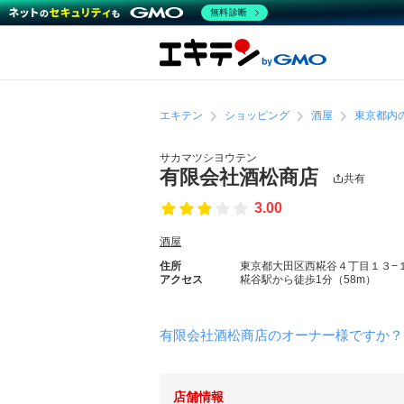
無料診断
エキテン
ショッピング
酒屋
東京都内
サカマツシヨウテン
有限会社酒松商店
共有
3.00
酒屋
住所
東京都大田区西糀谷４丁目１３−
アクセス
糀谷駅から徒歩1分（58m）
有限会社酒松商店のオーナー様ですか？
店舗情報