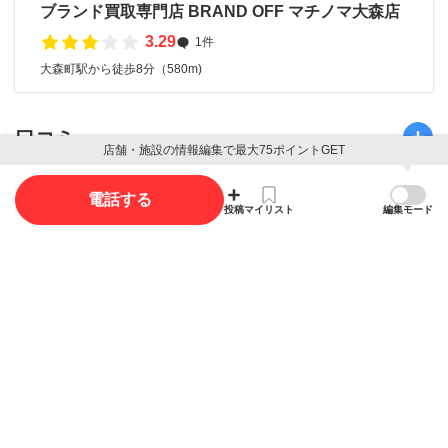
ブランド買取専門店 BRAND OFF マチノマ大森店
3.29
1件
大森町駅から徒歩8分（580m)
口コミ
店舗・施設の情報編集で最大75ポイントGET
口コミ投稿で最大85ポイント獲得できます
電話する
投稿
マイリスト
編集モード
口コミを投稿する
写真
写真投稿で最大35ポイント獲得できます。
写真を投稿する