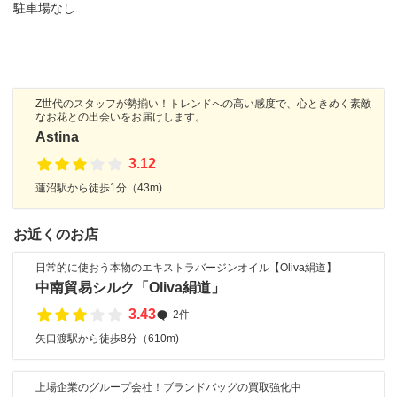
駐車場なし
Z世代のスタッフが勢揃い！トレンドへの高い感度で、心ときめく素敵
なお花との出会いをお届けします。
Astina
3.12
蓮沼駅から徒歩1分（43m)
お近くのお店
日常的に使おう本物のエキストラバージンオイル【Oliva絹道】
中南貿易シルク「Oliva絹道」
3.43
2件
矢口渡駅から徒歩8分（610m)
上場企業のグループ会社！ブランドバッグの買取強化中