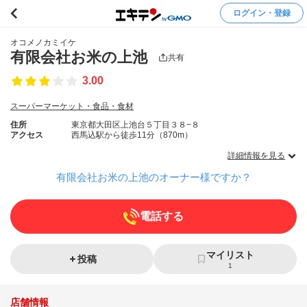
ログイン・登録
オコメノカミイケ
有限会社お米の上池
共有
3.00
スーパーマーケット・食品・食材
住所
東京都大田区上池台５丁目３８−８
アクセス
西馬込駅から徒歩11分（870m）
詳細情報を見る
有限会社お米の上池のオーナー様ですか？
電話する
マイリスト
投稿
1
店舗情報