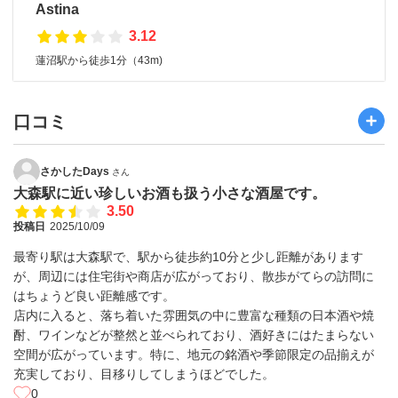
Astina
3.12
蓮沼駅から徒歩1分（43m)
口コミ
さかしたDays
さん
大森駅に近い珍しいお酒も扱う小さな酒屋です。
3.50
投稿日
2025/10/09
最寄り駅は大森駅で、駅から徒歩約10分と少し距離があります
が、周辺には住宅街や商店が広がっており、散歩がてらの訪問に
はちょうど良い距離感です。
店内に入ると、落ち着いた雰囲気の中に豊富な種類の日本酒や焼
酎、ワインなどが整然と並べられており、酒好きにはたまらない
空間が広がっています。特に、地元の銘酒や季節限定の品揃えが
充実しており、目移りしてしまうほどでした。
0