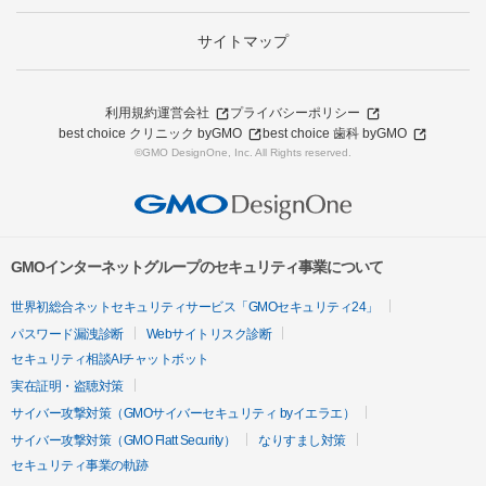
サイトマップ
利用規約
運営会社
プライバシーポリシー
best choice クリニック byGMO
best choice 歯科 byGMO
©GMO DesignOne, Inc. All Rights reserved.
GMOインターネットグループのセキュリティ事業について
世界初総合ネットセキュリティサービス「GMOセキュリティ24」
パスワード漏洩診断
Webサイトリスク診断
セキュリティ相談AIチャットボット
実在証明・盗聴対策
サイバー攻撃対策（GMOサイバーセキュリティ byイエラエ）
サイバー攻撃対策（GMO Flatt Security）
なりすまし対策
セキュリティ事業の軌跡