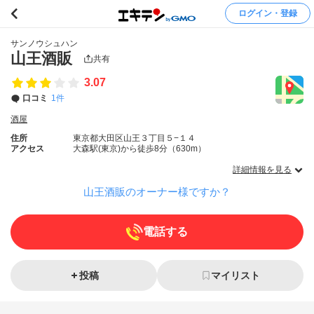
ログイン・登録
サンノウシュハン
山王酒販
共有
3.07
口コミ
1件
酒屋
住所
東京都大田区山王３丁目５−１４
アクセス
大森駅(東京)から徒歩8分（630m）
詳細情報を見る
山王酒販のオーナー様ですか？
電話する
投稿
マイリスト