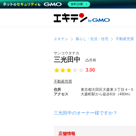
無料診断
エキテン
暮らし・生活・住宅
不動産売買
サンコウタナカ
三光田中
共有
3.00
不動産売買
住所
東京都大田区大森東３丁目４−５
アクセス
大森町駅から徒歩6分（480m）
三光田中のオーナー様ですか？
店舗情報