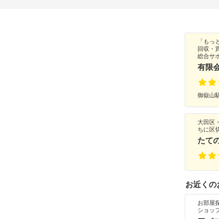
「もっ
回収・
総合サ
有限
御嶽山駅
大田区
ちに区
たて
お近くの
お部屋
ショッ