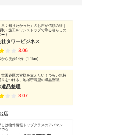
と早く知りたかった」のお声が信頼の証｜
買取・施工をワンストップで承る暮らしの
ポート
会社タワービジネス
3.06
から徒歩14分（1.1km)
・世田谷区の皆様を支えたい！つらい気持
切りをつける、地域密着型の遺品整理。
の遺品整理
3.07
お店
探しは物件情報トップクラスのアパマン
プで☆