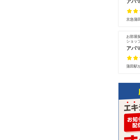
アパ
京急蒲田
お部屋
ショッ
アパ
蒲田駅か