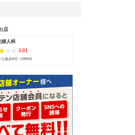
お店
産婦人科
3.01
ら徒歩4分（280m)