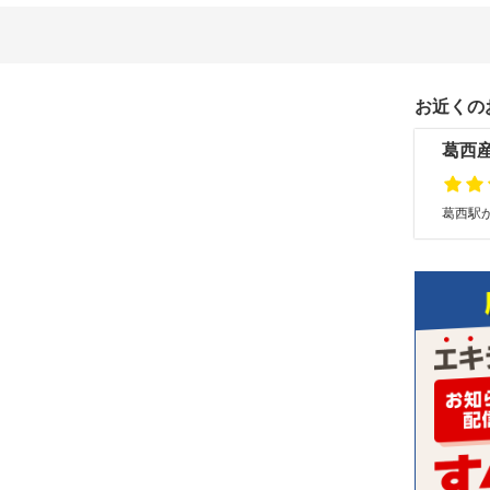
お近くの
葛西
葛西駅か