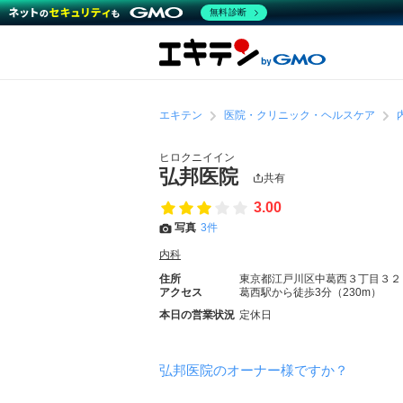
無料診断
エキテン
医院・クリニック・ヘルスケア
ヒロクニイイン
弘邦医院
共有
3.00
写真
3件
内科
住所
東京都江戸川区中葛西３丁目３２
アクセス
葛西駅から徒歩3分（230m）
本日の営業状況
定休日
弘邦医院のオーナー様ですか？