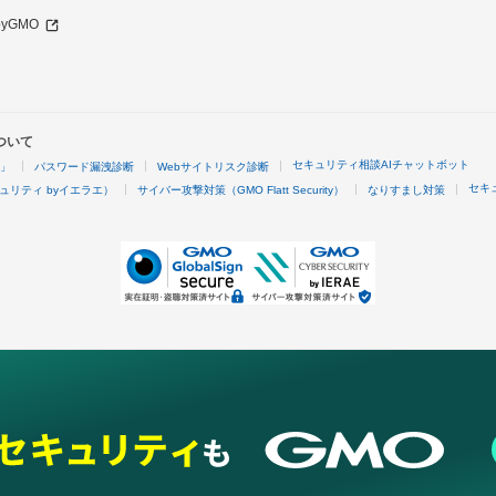
 byGMO
ついて
セキュリティ相談AIチャットボット
4」
パスワード漏洩診断
Webサイトリスク診断
セキ
ュリティ byイエラエ）
サイバー攻撃対策（GMO Flatt Security）
なりすまし対策