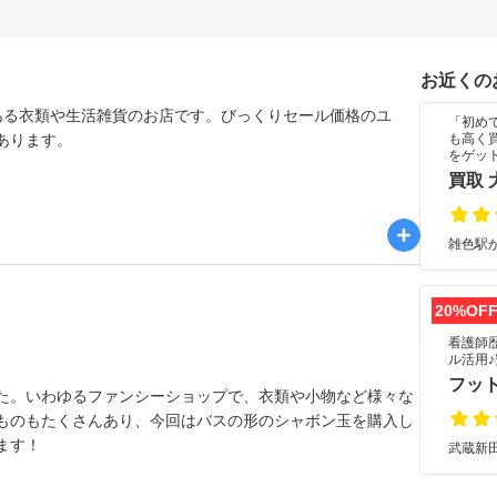
お近くの
ある衣類や生活雑貨のお店です。びっくりセール価格のユ
「初め
あります。
も高く
をゲッ
買取 
雑色駅か
20%OF
看護師
ル活用
フット
た。いわゆるファンシーショップで、衣類や小物など様々な
ものもたくさんあり、今回はバスの形のシャボン玉を購入し
ます！
武蔵新田