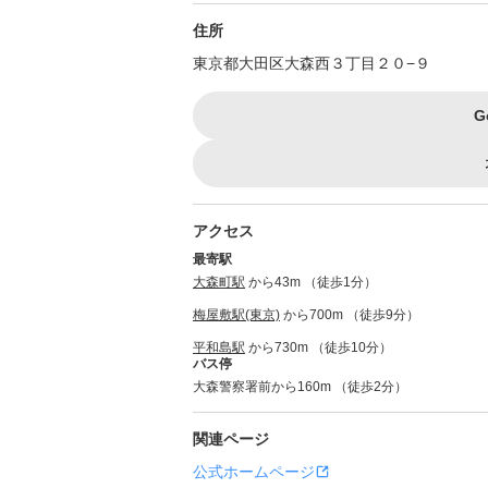
住所
東京都大田区大森西３丁目２０−９
G
アクセス
最寄駅
大森町駅
から43m （徒歩1分）
梅屋敷駅(東京)
から700m （徒歩9分）
平和島駅
から730m （徒歩10分）
バス停
大森警察署前から160m （徒歩2分）
関連ページ
公式ホームページ