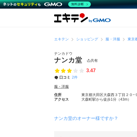
無料診断
エキテン
ショッピング
服・洋服
東京
ナンカドウ
ナンカ堂
共有
3.47
口コミ
2件
服・洋服
住所
東京都大田区大森西３丁目２０−
アクセス
大森町駅から徒歩1分（43m）
ナンカ堂のオーナー様ですか？