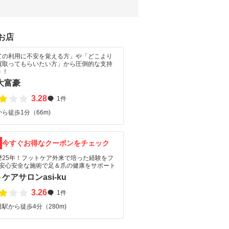
お店
ての利用に不安を覚える方」や「どこより
買取ってもらいたい方」から圧倒的な支持
ト！
大富豪
3.28
1件
ら徒歩1分（66m)
F
今すぐお得なクーポンをチェック
歴25年！フットケア外来で培った経験をフ
♪安心安全な施術で足＆爪の健康をサポート
ケアサロンasi-ku
3.26
1件
駅から徒歩4分（280m)