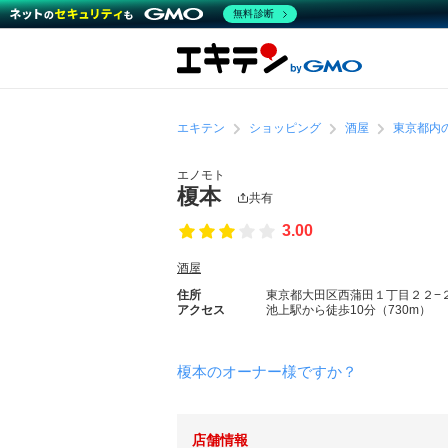
無料診断
エキテン
ショッピング
酒屋
東京都内
エノモト
榎本
共有
3.00
酒屋
住所
東京都大田区西蒲田１丁目２２−
アクセス
池上駅から徒歩10分（730m）
榎本のオーナー様ですか？
店舗情報