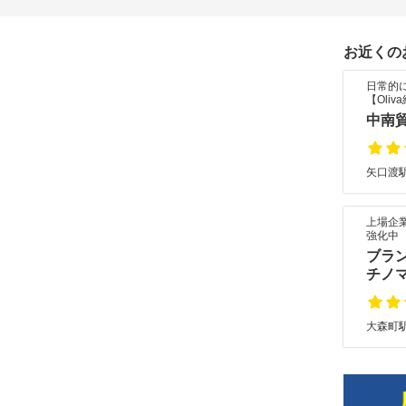
お近くの
日常的
【Oliv
中南貿
矢口渡駅
上場企
強化中
ブラン
チノ
大森町駅