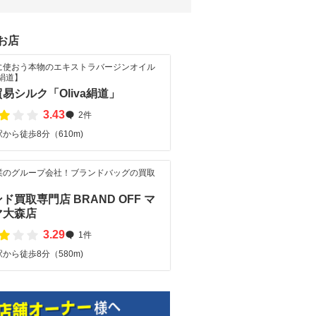
お店
に使おう本物のエキストラバージンオイル
a絹道】
易シルク「Oliva絹道」
3.43
2件
から徒歩8分（610m)
業のグループ会社！ブランドバッグの買取
ド買取専門店 BRAND OFF マ
マ大森店
3.29
1件
から徒歩8分（580m)