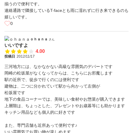
揃うので便利です。
連絡通路で隣接しているT-faceとも雨に濡れずに行き来できるのも
嬉しいです。
0
ｏｈａｎａ
さん
いいですよ
4.00
投稿日
2012/11/17
三河地方には、なかなかない高級な雰囲気のデパートです
岡崎の松坂屋がなくなってからは、こちらにお邪魔します
駅の近所で、徒歩で行くのには便利です
建物は、二つに分かれていて駅から向かって左側が
松坂屋です
地下の食品コーナーでは、美味しい食材やお惣菜が購入できます
上層階は、ちょっとした、プレゼントやお歳暮等にも助かります
キッチン用品なども個人的に好きです
また、専門店舗も近所あって便利です♪
いい雰囲気でお買い物が楽しめます