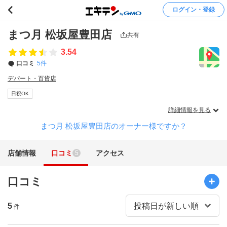
ログイン・登録
まつ月 松坂屋豊田店
共有
3.54
口コミ
5件
デパート・百貨店
日祝OK
詳細情報を見る
まつ月 松坂屋豊田店のオーナー様ですか？
店舗情報
口コミ
アクセス
5
口コミ
5
件