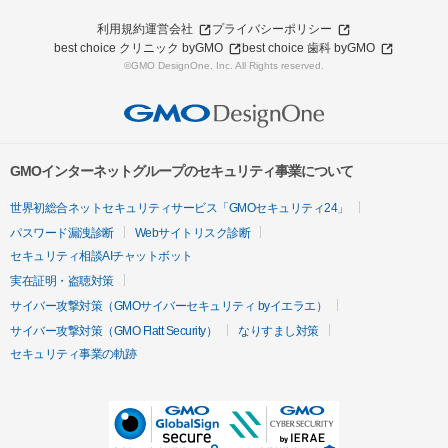
利用規約
運営会社
プライバシーポリシー
best choice クリニック byGMO
best choice 歯科 byGMO
©GMO DesignOne, Inc. All Rights reserved.
GMOインターネットグループのセキュリティ事業について
世界初総合ネットセキュリティサービス「GMOセキュリティ24」
パスワード漏洩診断
Webサイトリスク診断
セキュリティ相談AIチャットボット
実在証明・盗聴対策
サイバー攻撃対策（GMOサイバーセキュリティ byイエラエ）
サイバー攻撃対策（GMO Flatt Security）
なりすまし対策
セキュリティ事業の軌跡