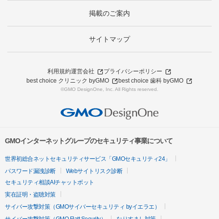
掲載のご案内
サイトマップ
利用規約
運営会社
プライバシーポリシー
best choice クリニック byGMO
best choice 歯科 byGMO
©GMO DesignOne, Inc. All Rights reserved.
GMOインターネットグループのセキュリティ事業について
世界初総合ネットセキュリティサービス「GMOセキュリティ24」
パスワード漏洩診断
Webサイトリスク診断
セキュリティ相談AIチャットボット
実在証明・盗聴対策
サイバー攻撃対策（GMOサイバーセキュリティ byイエラエ）