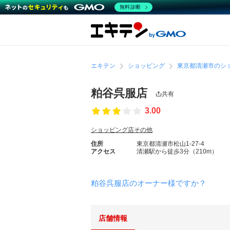
無料診断
エキテン
ショッピング
東京都清瀬市のシ
粕谷呉服店
共有
3.00
ショッピング店その他
住所
東京都清瀬市松山1-27-4
アクセス
清瀬駅から徒歩3分（210m）
粕谷呉服店のオーナー様ですか？
店舗情報