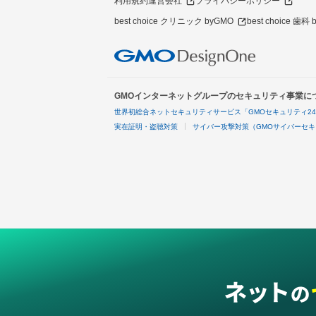
利用規約
運営会社
プライバシーポリシー
best choice クリニック byGMO
best choice 歯科
GMOインターネットグループのセキュリティ事業に
世界初総合ネットセキュリティサービス「GMOセキュリティ2
実在証明・盗聴対策
サイバー攻撃対策（GMOサイバーセキ