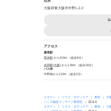
住所
大阪府東大阪市中野1-2-2
G
アクセス
最寄駅
荒本駅
から410m （徒歩6分）
吉田駅(大阪)
から1.4km （徒歩18分）
バス停
中野南から110m （徒歩2分）
エキテン
リラク・ボディケア
整体
大
ハンズ鍼灸マッサージ整骨院
口コミ
エキテン
リラク・ボディケア
整体
大