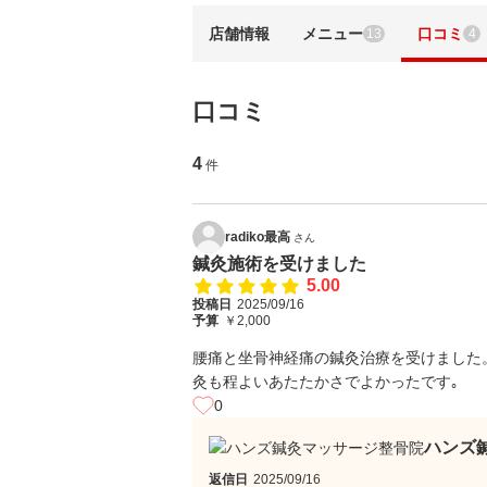
店舗情報
メニュー
口コミ
13
4
口コミ
4
件
radiko最高
さん
鍼灸施術を受けました
5.00
投稿日
2025/09/16
予算
￥2,000
腰痛と坐骨神経痛の鍼灸治療を受けました
灸も程よいあたたかさでよかったです｡
0
ハンズ
返信日
2025/09/16