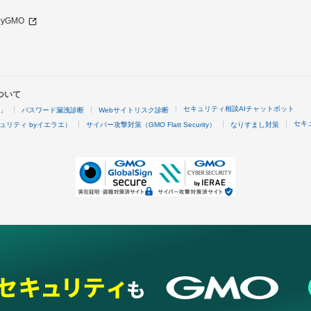
 byGMO
ついて
セキュリティ相談AIチャットボット
4」
パスワード漏洩診断
Webサイトリスク診断
セキ
ュリティ byイエラエ）
サイバー攻撃対策（GMO Flatt Security）
なりすまし対策