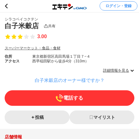
ログイン・登録
シラコベイコクテン
白子米穀店
共有
3.00
スーパーマーケット・食品・食材
住所
東京都新宿区高田馬場１丁目７−４
アクセス
西早稲田駅から徒歩4分（310m）
詳細情報を見る
白子米穀店のオーナー様ですか？
電話する
投稿
マイリスト
店舗情報