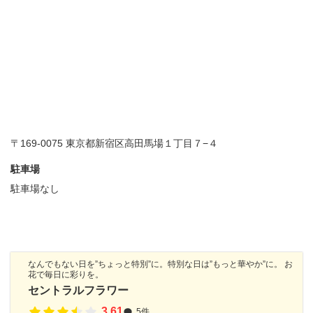
〒169-0075 東京都新宿区高田馬場１丁目７−４
駐車場
駐車場なし
なんでもない日を”ちょっと特別”に。特別な日は”もっと華やか”に。 お
花で毎日に彩りを。
セントラルフラワー
3.61
5件