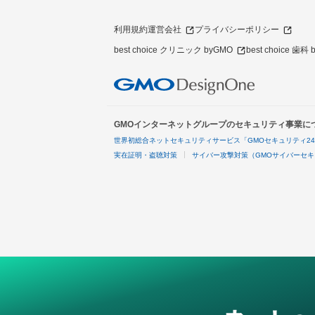
利用規約
運営会社
プライバシーポリシー
best choice クリニック byGMO
best choice 歯科
GMOインターネットグループのセキュリティ事業に
世界初総合ネットセキュリティサービス「GMOセキュリティ2
実在証明・盗聴対策
サイバー攻撃対策（GMOサイバーセキ