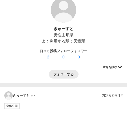
ログイン・登録
きゅーすと
男性
山形県
よく利用する駅：
天童駅
口コミ投稿
フォロー
フォロワー
2
0
0
続きを読む
フォローする
2025-09-12
きゅーすと
さん
全体公開