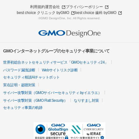
利用規約
運営会社
プライバシーポリシー
best choice クリニック byGMO
best choice 歯科 byGMO
©GMO DesignOne, Inc. All Rights reserved.
GMOインターネットグループのセキュリティ事業について
世界初総合ネットセキュリティサービス「GMOセキュリティ24」
パスワード漏洩診断
Webサイトリスク診断
セキュリティ相談AIチャットボット
実在証明・盗聴対策
サイバー攻撃対策（GMOサイバーセキュリティ byイエラエ）
サイバー攻撃対策（GMO Flatt Security）
なりすまし対策
セキュリティ事業の軌跡