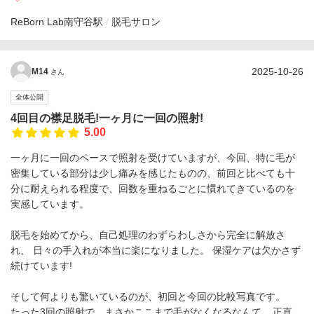
ReBorn Lab
南守谷駅
脱毛サロン
2025-10-26
M14
さん
全体公開
4回目の襟足脱毛!一ヶ月に一回の照射!
5.00
一ヶ月に一回のペースで照射を受けていますが、今回、特に毛が
密集している部分は少し痛みを感じたものの、前回と比べても十
分に耐えられる程度で、回数を重ねるごとに慣れてきているのを
実感しています。
脱毛を始めてから、自己処理のわずらわしさから完全に解放さ
れ、 日々の手入れが本当に楽になりました。 保湿ケアは欠かさず
続けています!
そして何よりも驚いているのが、初回と今回の比較写真です。
たった3回の照射で、まさかここまで毛がなくなるなんて... 正直