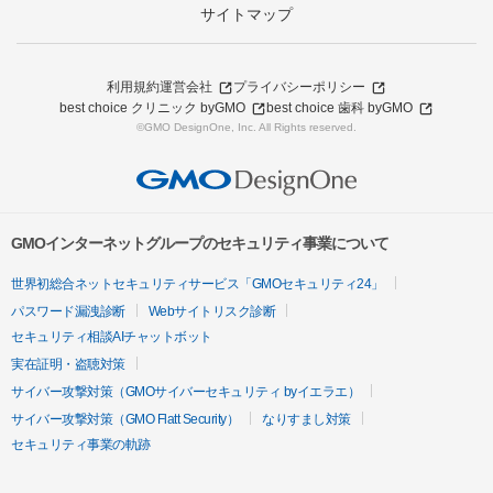
サイトマップ
利用規約
運営会社
プライバシーポリシー
best choice クリニック byGMO
best choice 歯科 byGMO
©GMO DesignOne, Inc. All Rights reserved.
GMOインターネットグループのセキュリティ事業について
世界初総合ネットセキュリティサービス「GMOセキュリティ24」
パスワード漏洩診断
Webサイトリスク診断
セキュリティ相談AIチャットボット
実在証明・盗聴対策
サイバー攻撃対策（GMOサイバーセキュリティ byイエラエ）
サイバー攻撃対策（GMO Flatt Security）
なりすまし対策
セキュリティ事業の軌跡