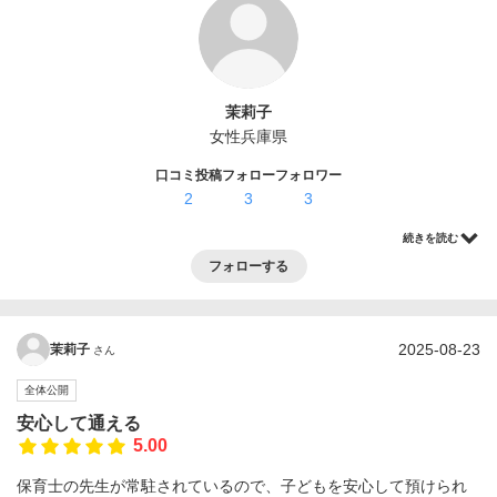
ログイン・登録
茉莉子
女性
兵庫県
口コミ投稿
フォロー
フォロワー
2
3
3
続きを読む
フォローする
2025-08-23
茉莉子
さん
全体公開
安心して通える
5.00
保育士の先生が常駐されているので、子どもを安心して預けられ