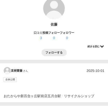
ログイン・登録
佐藤
口コミ投稿
フォロー
フォロワー
3
0
0
続きを読む
フォローする
2025-10-01
直樹齋藤
さん
全体公開
おたからや新百合ヶ丘駅前店
五月台駅
リサイクルショップ