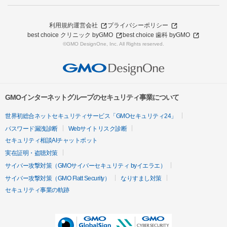
利用規約
運営会社
プライバシーポリシー
best choice クリニック byGMO
best choice 歯科 byGMO
©GMO DesignOne, Inc. All Rights reserved.
GMOインターネットグループのセキュリティ事業について
世界初総合ネットセキュリティサービス「GMOセキュリティ24」
パスワード漏洩診断
Webサイトリスク診断
セキュリティ相談AIチャットボット
実在証明・盗聴対策
サイバー攻撃対策（GMOサイバーセキュリティ byイエラエ）
サイバー攻撃対策（GMO Flatt Security）
なりすまし対策
セキュリティ事業の軌跡