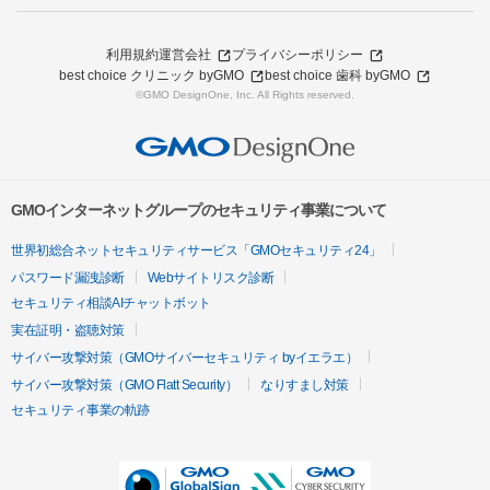
利用規約
運営会社
プライバシーポリシー
best choice クリニック byGMO
best choice 歯科 byGMO
©GMO DesignOne, Inc. All Rights reserved.
GMOインターネットグループのセキュリティ事業について
世界初総合ネットセキュリティサービス「GMOセキュリティ24」
パスワード漏洩診断
Webサイトリスク診断
セキュリティ相談AIチャットボット
実在証明・盗聴対策
サイバー攻撃対策（GMOサイバーセキュリティ byイエラエ）
サイバー攻撃対策（GMO Flatt Security）
なりすまし対策
セキュリティ事業の軌跡