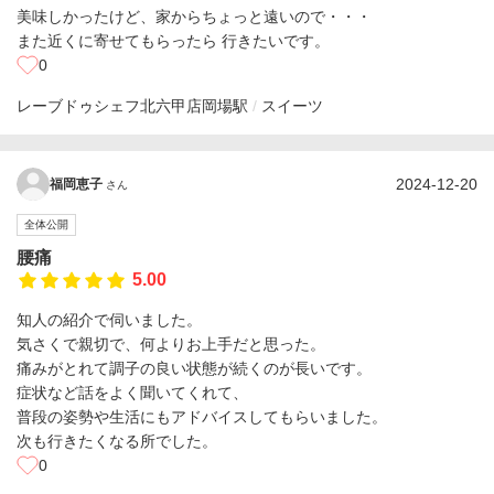
美味しかったけど、家からちょっと遠いので・・・
また近くに寄せてもらったら 行きたいです。
0
レーブドゥシェフ北六甲店
岡場駅
スイーツ
2024-12-20
福岡恵子
さん
全体公開
腰痛
5.00
知人の紹介で伺いました。
気さくで親切で、何よりお上手だと思った。
痛みがとれて調子の良い状態が続くのが長いです。
症状など話をよく聞いてくれて、
普段の姿勢や生活にもアドバイスしてもらいました。
次も行きたくなる所でした。
0