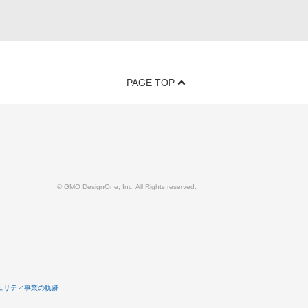
PAGE TOP
© GMO DesignOne, Inc. All Rights reserved.
ュリティ事業の軌跡