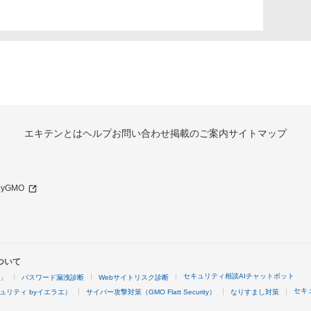
エキテンとは
ヘルプ
お問い合わせ
掲載のご案内
サイトマップ
 byGMO
ついて
セキュリティ相談AIチャットボット
4」
パスワード漏洩診断
Webサイトリスク診断
セキ
ュリティ byイエラエ）
サイバー攻撃対策（GMO Flatt Security）
なりすまし対策