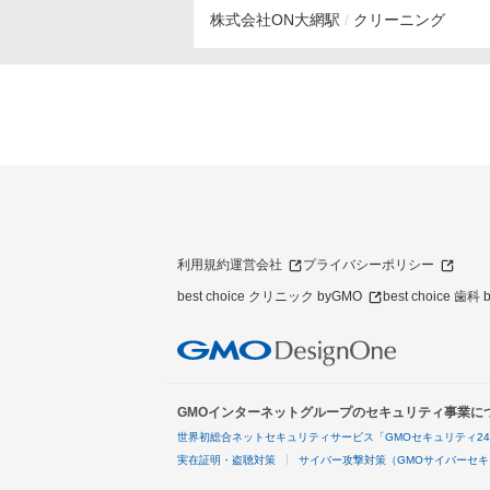
株式会社ON
大網駅
クリーニング
利用規約
運営会社
プライバシーポリシー
best choice クリニック byGMO
best choice 歯科
GMOインターネットグループのセキュリティ事業に
世界初総合ネットセキュリティサービス「GMOセキュリティ2
実在証明・盗聴対策
サイバー攻撃対策（GMOサイバーセキ