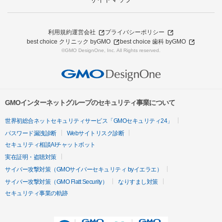
利用規約
運営会社
プライバシーポリシー
best choice クリニック byGMO
best choice 歯科 byGMO
©GMO DesignOne, Inc. All Rights reserved.
GMOインターネットグループのセキュリティ事業について
世界初総合ネットセキュリティサービス「GMOセキュリティ24」
パスワード漏洩診断
Webサイトリスク診断
セキュリティ相談AIチャットボット
実在証明・盗聴対策
サイバー攻撃対策（GMOサイバーセキュリティ byイエラエ）
サイバー攻撃対策（GMO Flatt Security）
なりすまし対策
セキュリティ事業の軌跡