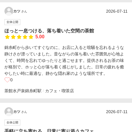
2026-07-11
カツ
さん
全体公開
ほっと一息つける、落ち着いた空間の茶館
5.00
錦糸町から歩いてすぐなのに、お店に入ると喧騒を忘れるような
静けさが漂っていました。昔ながらの落ち着いた雰囲気が心地よ
くて、時間を忘れてゆったりと過ごせます。提供されるお茶の味
が格別で、ホッと心が落ち着く感じがしました。日常の疲れを癒
やしたい時に最適な、静かな隠れ家のような場所です。
0
茶館水戸泉
錦糸町駅
カフェ・喫茶店
2026-07-11
カツ
さん
全体公開
手軽に立ち寄れる、日常に寄り添うカフェ