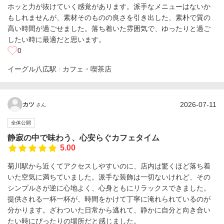
ホッと力が抜けていく感覚があります。派手なメニューはないか
もしれませんが、素材そのものの良さを引き出した、素朴で質の
高い時間が過ごせました。落ち着いた雰囲気で、ゆったりと過ご
したい時に最適だと思います。
0
イーグル
八広駅
カフェ・喫茶店
2026-07-11
カツ
さん
全体公開
静寂の中で味わう、心安らぐカフェタイム
5.00
菊川駅から近くてアクセスしやすいのに、店内は驚くほど落ち着
いた空気に満ちていました。派手な装飾は一切ないけれど、その
シンプルさが逆に心地よく、心身ともにリラックスできました。
提供される一杯一杯が、時間をかけて丁寧に淹れられているのが
分かります。ざわついた日常から逃れて、静かに自分と向き合い
たい時にぴったりの場所だと感じました。