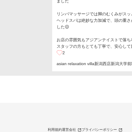
ました
リンパマッサージでは脚のむくみがスッ
ヘッドスパは絶妙な力加減で、頭の重さ
した😌
お店の雰囲気もアジアンテイストで落ち
スタッフの方もとても丁寧で、安心して
2
asian relaxation villa新潟西店
新潟大学前
利用規約
運営会社
プライバシーポリシー