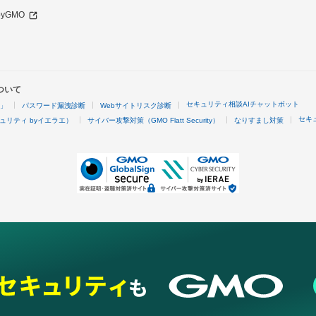
 byGMO
ついて
セキュリティ相談AIチャットボット
4」
パスワード漏洩診断
Webサイトリスク診断
セキ
ュリティ byイエラエ）
サイバー攻撃対策（GMO Flatt Security）
なりすまし対策