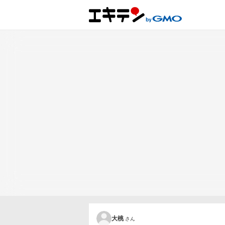
大桃
さん