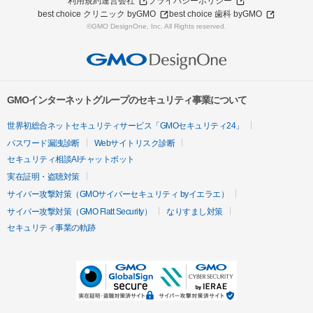
利用規約
運営会社
プライバシーポリシー
best choice クリニック byGMO
best choice 歯科 byGMO
©GMO DesignOne, Inc. All Rights reserved.
GMOインターネットグループのセキュリティ事業について
世界初総合ネットセキュリティサービス「GMOセキュリティ24」
パスワード漏洩診断
Webサイトリスク診断
セキュリティ相談AIチャットボット
実在証明・盗聴対策
サイバー攻撃対策（GMOサイバーセキュリティ byイエラエ）
サイバー攻撃対策（GMO Flatt Security）
なりすまし対策
セキュリティ事業の軌跡