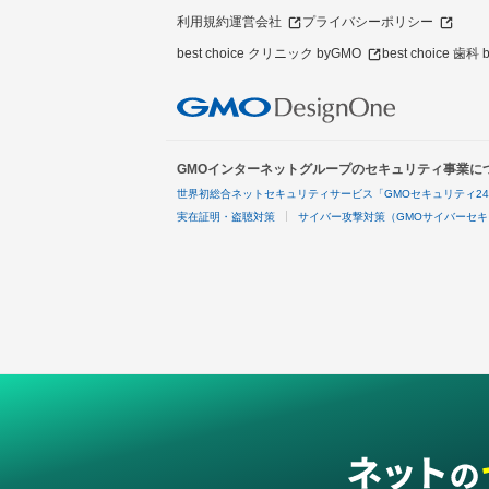
利用規約
運営会社
プライバシーポリシー
best choice クリニック byGMO
best choice 歯科
GMOインターネットグループのセキュリティ事業に
世界初総合ネットセキュリティサービス「GMOセキュリティ2
実在証明・盗聴対策
サイバー攻撃対策（GMOサイバーセキ