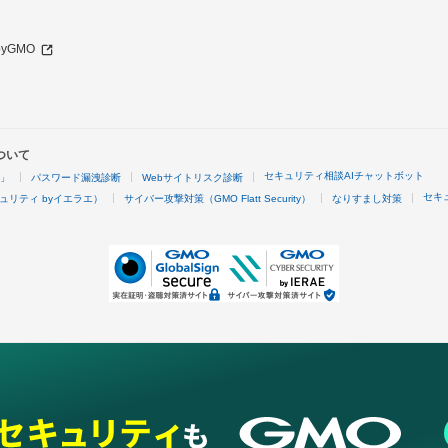
 byGMO
ついて
セキュリティ相談AIチャットボット
4」
パスワード漏洩診断
Webサイトリスク診断
セキ
ュリティ byイエラエ）
サイバー攻撃対策（GMO Flatt Security）
なりすまし対策