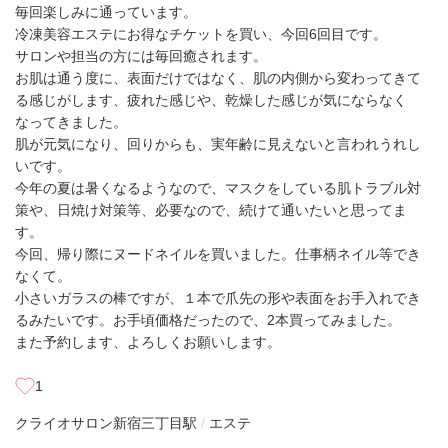
毎回楽しみに通っています。
冷凍美容エステにお得なチケットを買い、今回6回目です。
サロンや担当の方には毎回癒されます。
お肌は通う度に、表面だけではなく、肌の内側から変わってきて
る感じがします、疲れた感じや、乾燥した感じが気にならなく
なってきました。
肌が元気になり、回りからも、実年齢に見えないと言われうれし
いです。
今年の夏は暑くなるようなので、マスクをしている肌トラブル対
策や、日焼け対策等、必要なので、続けて通いたいと思ってま
す。
今回、帰り際にヌードネイルを買いました。仕事柄ネイル等でき
なくて。
小さいガラスの棒ですが、１本で爪先の形や表面をお手入れでき
るみたいです。お手頃価格だったので、2本買ってみました。
また予約します、よろしくお願いします。
1
クライオサロン
新宿三丁目駅
エステ