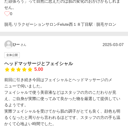
た頑張ろう」って自然に思えたのは肌の変化のおかげかもしれま
せん。
0
脱毛.リラクゼーションサロンFelute
西１８丁目駅
脱毛サロン
2025-03-07
ひー
さん
全体公開
ヘッドマッサージとフェイシャル
5.00
前回に引き続き今回はフェイシャルとヘッドマッサージのメ
ニューで伺いました。
フェイシャルで使う美容液などはスタッフの方のこだわりが見
え、ご自身が実際に使ってみて良かった物を厳選して提供してい
るようです。
実際フェイシャルを受けてから肌の調子がとても良く、顔色も明
るくなったと周りから言われるほどです、スタッフの方の手も温
かくて心地よい時間でした。