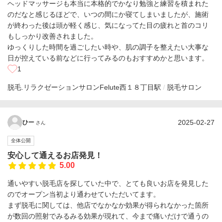
ヘッドマッサージも本当に本格的でかなり勉強と練習を積まれた
のだなと感じるほどで、いつの間にか寝てしまいましたが、施術
が終わった後は頭が軽く感じ、気になってた目の疲れと首のコリ
もしっかり改善されました。
ゆっくりした時間を過ごしたい時や、肌の調子を整えたい大事な
日が控えている前などに行ってみるのもおすすめかと思います。
1
脱毛.リラクゼーションサロンFelute
西１８丁目駅
脱毛サロン
2025-02-27
ひー
さん
全体公開
安心して通えるお店発見！
5.00
通いやすい脱毛店を探していた中で、とても良いお店を発見した
のでオープン当初より通わせていただいてます。
まず脱毛に関しては、他店でなかなか効果が得られなかった箇所
が数回の照射でみるみる効果が現れて、今まで痛いだけで通うの