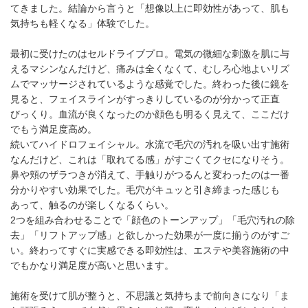
てきました。結論から言うと「想像以上に即効性があって、肌も
気持ちも軽くなる」体験でした。
最初に受けたのはセルドライブプロ。電気の微細な刺激を肌に与
えるマシンなんだけど、痛みは全くなくて、むしろ心地よいリズ
ムでマッサージされているような感覚でした。終わった後に鏡を
見ると、フェイスラインがすっきりしているのが分かって正直
びっくり。血流が良くなったのか顔色も明るく見えて、ここだけ
でもう満足度高め。
続いてハイドロフェイシャル。水流で毛穴の汚れを吸い出す施術
なんだけど、これは「取れてる感」がすごくてクセになりそう。
鼻や頬のザラつきが消えて、手触りがつるんと変わったのは一番
分かりやすい効果でした。毛穴がキュッと引き締まった感じも
あって、触るのが楽しくなるくらい。
2つを組み合わせることで「顔色のトーンアップ」「毛穴汚れの除
去」「リフトアップ感」と欲しかった効果が一度に揃うのがすご
い。終わってすぐに実感できる即効性は、エステや美容施術の中
でもかなり満足度が高いと思います。
施術を受けて肌が整うと、不思議と気持ちまで前向きになり「ま