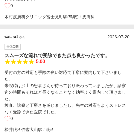
0
木村皮膚科クリニック
富士見町駅(鳥取)
皮膚科
2026-07-20
watara1
さん
全体公開
スムーズな流れで受診できた点も良かったです。
5.00
受付の方の対応も手際の良い対応で丁寧に案内して下さいまし
た。
来院時は沢山の患者さんが待っており賑わっていましたが、診察
迄の時間もそれほど長くなることなく効率よく案内して頂けまし
た。
検査、診察と丁寧さを感じましたし、先生の対応もよくストレス
なく受診できた医院でした。
0
松井眼科
伯耆大山駅
眼科