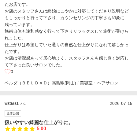
たお店です。
お店のスタッフさんは終始にこやかに対応してくださり説明など
もしっかりと行って下さり、カウンセリングの丁寧さも印象に
残っています。
施術自体も違和感なく行って下さりリラックスして施術が受けら
れました。
仕上がりは希望していた通りの自然な仕上がりになれて嬉しかっ
たです。
お店は清潔感あって居心地よく、スタッフさんも感じ良く対応し
て下さった良いサロンでした。
0
ベルダ（ＢＥＬＤＡＤ）
高島駅(岡山)
美容室・ヘアサロン
2026-07-15
watara1
さん
全体公開
扱いやすい綺麗な仕上がりに。
5.00