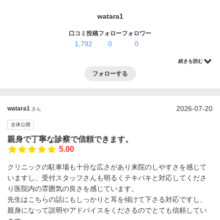
ログイン・登録
watara1
口コミ投稿
フォロー
フォロワー
1,792
0
0
続きを読む
フォローする
2026-07-20
watara1
さん
全体公開
親身で丁寧な診察で信頼できます。
5.00
クリニックの駐車場も十分な広さがあり来院のしやすさを感じて
いますし、受付スタッフさんも明るくテキパキと対応してくださ
り医院内の雰囲気の良さを感じています。
先生はこちらの話にもしっかりと耳を傾けて下さる対応ですし、
親身になって説明やアドバイスをくださるのでとても信頼してい