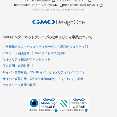
利用規約
運営会社
プライバシーポリシー
best choice クリニック byGMO
best choice 歯科 byGMO
©GMO DesignOne, Inc. All Rights reserved.
GMOインターネットグループのセキュリティ事業について
世界初総合ネットセキュリティサービス「GMOセキュリティ24」
パスワード漏洩診断
Webサイトリスク診断
セキュリティ相談AIチャットボット
実在証明・盗聴対策
サイバー攻撃対策（GMOサイバーセキュリティ byイエラエ）
サイバー攻撃対策（GMO Flatt Security）
なりすまし対策
セキュリティ事業の軌跡