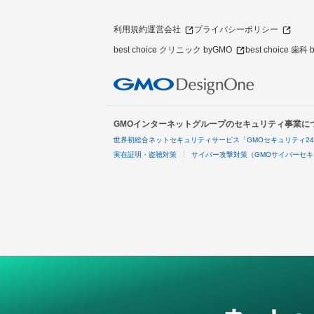
利用規約
運営会社
プライバシーポリシー
best choice クリニック byGMO
best choice 歯科
GMOインターネットグループのセキュリティ事業に
世界初総合ネットセキュリティサービス「GMOセキュリティ2
実在証明・盗聴対策
サイバー攻撃対策（GMOサイバーセキ