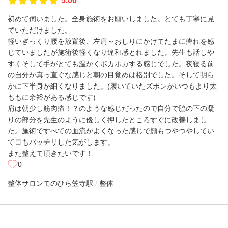
5.00
初めて伺いました。全身施術をお願いしました。とても丁寧に見
ていただけました。
軽いぎっくり腰を放置後、左肩～おしりにかけてたまに痺れを感
じていましたが施術後軽くなり違和感とれました。先生も話しや
すくそして手がとても温かくポカポカする感じでした。夜寝る前
の自分が真っ直ぐな感じと朝の目覚めは格別でした。そして明ら
かに下半身が細くなりました。(履いていたズボンがいつもより太
ももに余裕がある感じです)
肩は朝少し筋肉痛！？のような感じだったので自分で脇の下の凝
りの部分を先生のように優しく押したところすぐに改善しまし
た。施術ですべての血流がよくなった感じで顔もつやつやしてい
て目もパッチリした気がします。
また整えて頂きたいです！
0
整体サロンてのひら
笠寺駅
整体