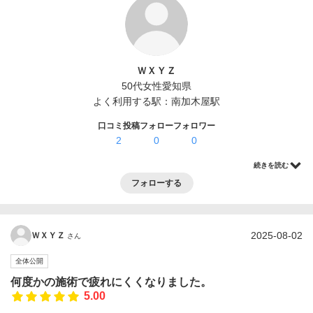
ログイン・登録
ＷＸＹＺ
50代
女性
愛知県
よく利用する駅：
南加木屋駅
口コミ投稿
フォロー
フォロワー
2
0
0
続きを読む
フォローする
2025-08-02
ＷＸＹＺ
さん
全体公開
何度かの施術で疲れにくくなりました。
5.00