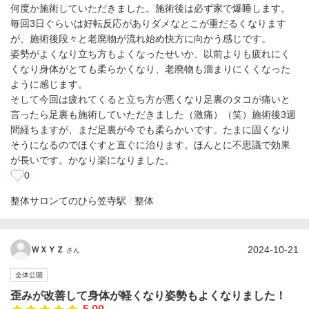
何度か施術していただきました。施術後は必ず家で爆睡します。
毎回3日ぐらいは好転反応がありダメなとこが重だるくなります
が、施術後段々と老廃物が流れ始め快方に向かう感じです。
姿勢がよくなり立ち方もよくなったせいか、以前よりも疲れにく
くなり身体がとても柔らかくなり、老廃物も溜まりにくくなった
ように感じます。
そして今回は疲れてくると立ち方が悪くなり足裏のタコが痛いと
言ったら足裏も施術していただきました（激痛）（笑）施術後3週
間経ちますが、まだ足裏が今でも柔らかいです。たまに固くなり
そうになるのでほぐすと直ぐに治ります。ほんとに不思議で効果
が長いです。かなり楽になりました。
0
整体サロンてのひら
笠寺駅
整体
2024-10-21
ＷＸＹＺ
さん
全体公開
歪みが改善して身体が軽くなり姿勢もよくなりました！