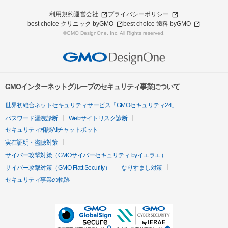
利用規約
運営会社
プライバシーポリシー
best choice クリニック byGMO
best choice 歯科 byGMO
©GMO DesignOne, Inc. All Rights reserved.
GMOインターネットグループのセキュリティ事業について
世界初総合ネットセキュリティサービス「GMOセキュリティ24」
パスワード漏洩診断
Webサイトリスク診断
セキュリティ相談AIチャットボット
実在証明・盗聴対策
サイバー攻撃対策（GMOサイバーセキュリティ byイエラエ）
サイバー攻撃対策（GMO Flatt Security）
なりすまし対策
セキュリティ事業の軌跡