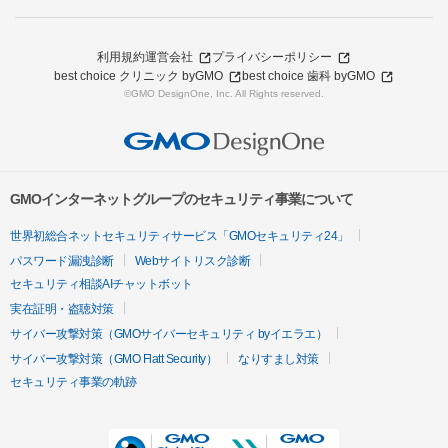
利用規約
運営会社
プライバシーポリシー
best choice クリニック byGMO
best choice 歯科 byGMO
©GMO DesignOne, Inc. All Rights reserved.
GMOインターネットグループのセキュリティ事業について
世界初総合ネットセキュリティサービス「GMOセキュリティ24」
パスワード漏洩診断
Webサイトリスク診断
セキュリティ相談AIチャットボット
実在証明・盗聴対策
サイバー攻撃対策（GMOサイバーセキュリティ byイエラエ）
サイバー攻撃対策（GMO Flatt Security）
なりすまし対策
セキュリティ事業の軌跡