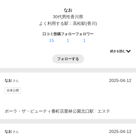
ログイン・登録
なお
30代
男性
香川県
よく利用する駅：
高松駅(香川)
口コミ投稿
フォロー
フォロワー
15
1
1
続きを読む
フォローする
2025-04-12
なお
さん
全体公開
ポーラ・ザ・ビューティ番町店
栗林公園北口駅
エステ
2025-04-12
なお
さん