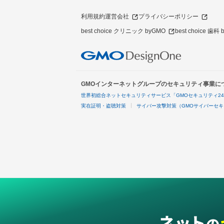
利用規約
運営会社
プライバシーポリシー
best choice クリニック byGMO
best choice 歯科
GMOインターネットグループのセキュリティ事業に
世界初総合ネットセキュリティサービス「GMOセキュリティ2
実在証明・盗聴対策
サイバー攻撃対策（GMOサイバーセキ