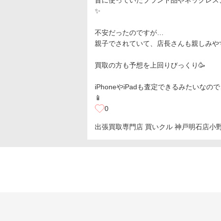
昔に使っていたブランド品やネックレス
✨
不安だったのですが…
親子でされていて、店長さんも親しみやすく
買取の方も予想を上回りびっくり🥳
iPhoneやiPadも査定できるみたい
📱
0
出張買取専門店 買いクル 神戸明石店
小野