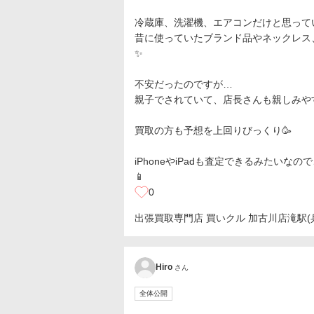
冷蔵庫、洗濯機、エアコンだけと思って
昔に使っていたブランド品やネックレス
✨
不安だったのですが…
親子でされていて、店長さんも親しみやすく
買取の方も予想を上回りびっくり🥳
iPhoneやiPadも査定できるみたい
📱
0
出張買取専門店 買いクル 加古川店
滝駅(
Hiro
さん
全体公開