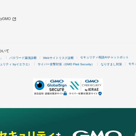
 byGMO
ついて
セキュリティ相談AIチャットボット
4」
パスワード漏洩診断
Webサイトリスク診断
セキ
ュリティ byイエラエ）
サイバー攻撃対策（GMO Flatt Security）
なりすまし対策