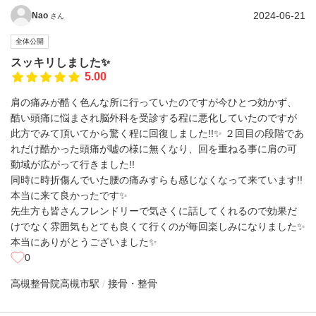
2024-06-21
Nao
さん
全体公開
スッキリしました✨
5.00
肩の痛みが酷く色んな所に行っていたのですが今ひとつ効かず、
酷い頭痛に悩まされ脳外科を受診する程に悪化していたのですが
此方でみて頂いてから驚く程に回復しました!!✨ ２回目の段階であ
れだけ酷かった頭痛が嘘の様に無くなり、回を重ねる事に肩の可
動域が広がって行きました!!
同時に時折傷んでいた腰の痛みすらも感じなくなって来ています!!
本当に来て良かったです✨
先生方も皆さんフレンドリーで気さくに話してくれるので効果だ
けでなく雰囲気もとても良くて行くのが毎回楽しみになりました✨
本当にありがとうございました✨
0
高槻整骨院
高槻市駅
接骨・整骨