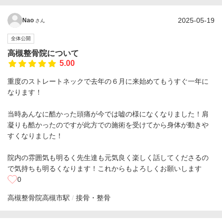
2025-05-19
Nao
さん
全体公開
高槻整骨院について
5.00
重度のストレートネックで去年の６月に来始めてもうすぐ一年に
なります！
当時あんなに酷かった頭痛が今では嘘の様になくなりました！肩
凝りも酷かったのですが此方での施術を受けてから身体が動きや
すくなりました！
院内の雰囲気も明るく先生達も元気良く楽しく話してくださるの
で気持ちも明るくなります！これからもよろしくお願いします
0
高槻整骨院
高槻市駅
接骨・整骨