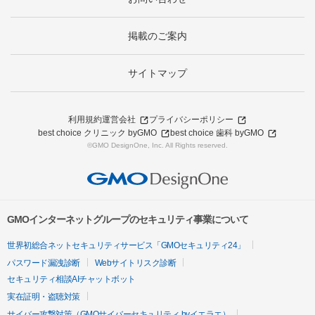
掲載のご案内
サイトマップ
利用規約
運営会社
プライバシーポリシー
best choice クリニック byGMO
best choice 歯科 byGMO
©GMO DesignOne, Inc. All Rights reserved.
GMOインターネットグループのセキュリティ事業について
世界初総合ネットセキュリティサービス「GMOセキュリティ24」
パスワード漏洩診断
Webサイトリスク診断
セキュリティ相談AIチャットボット
実在証明・盗聴対策
サイバー攻撃対策（GMOサイバーセキュリティ byイエラエ）