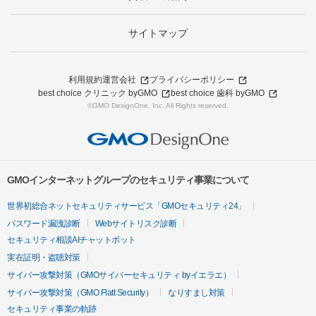
サイトマップ
利用規約
運営会社
プライバシーポリシー
best choice クリニック byGMO
best choice 歯科 byGMO
©GMO DesignOne, Inc. All Rights reserved.
GMOインターネットグループのセキュリティ事業について
世界初総合ネットセキュリティサービス「GMOセキュリティ24」
パスワード漏洩診断
Webサイトリスク診断
セキュリティ相談AIチャットボット
実在証明・盗聴対策
サイバー攻撃対策（GMOサイバーセキュリティ byイエラエ）
サイバー攻撃対策（GMO Flatt Security）
なりすまし対策
セキュリティ事業の軌跡