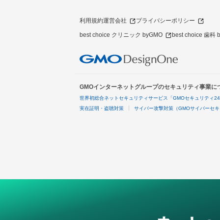
利用規約
運営会社
プライバシーポリシー
best choice クリニック byGMO
best choice 歯科
GMOインターネットグループのセキュリティ事業に
世界初総合ネットセキュリティサービス「GMOセキュリティ2
実在証明・盗聴対策
サイバー攻撃対策（GMOサイバーセキ