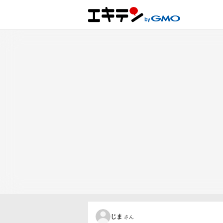
じま
さん