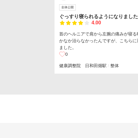
全体公開
ぐっすり寝られるようになりました
4.00
首のヘルニアで肩から左腕の痛みが寝る
かなか治らなかったんですが、こちらに
ました。
0
健康調整院 日和
田畑駅
整体