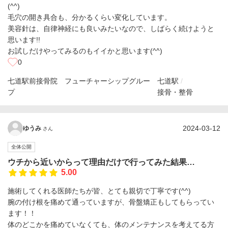
(^^)
毛穴の開き具合も、分かるくらい変化しています。
美容針は、自律神経にも良いみたいなので、しばらく続けようと
思います!!
お試しだけやってみるのもイイかと思います(^^)
0
七道駅前接骨院 フューチャーシップグルー
七道駅
プ
接骨・整骨
2024-03-12
ゆうみ
さん
全体公開
ウチから近いからって理由だけで行ってみた結果…
5.00
施術してくれる医師たちが皆、とても親切で丁寧です(^^)
腕の付け根を痛めて通っていますが、骨盤矯正もしてもらってい
ます！！
体のどこかを痛めていなくても、体のメンテナンスを考えてる方