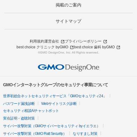
掲載のご案内
サイトマップ
利用規約
運営会社
プライバシーポリシー
best choice クリニック byGMO
best choice 歯科 byGMO
©GMO DesignOne, Inc. All Rights reserved.
GMOインターネットグループのセキュリティ事業について
世界初総合ネットセキュリティサービス「GMOセキュリティ24」
パスワード漏洩診断
Webサイトリスク診断
セキュリティ相談AIチャットボット
実在証明・盗聴対策
サイバー攻撃対策（GMOサイバーセキュリティ byイエラエ）
サイバー攻撃対策（GMO Flatt Security）
なりすまし対策