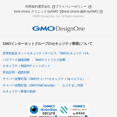
利用規約
運営会社
プライバシーポリシー
best choice クリニック byGMO
best choice 歯科 byGMO
©GMO DesignOne, Inc. All Rights reserved.
GMOインターネットグループのセキュリティ事業について
世界初総合ネットセキュリティサービス「GMOセキュリティ24」
パスワード漏洩診断
Webサイトリスク診断
セキュリティ相談AIチャットボット
実在証明・盗聴対策
サイバー攻撃対策（GMOサイバーセキュリティ byイエラエ）
サイバー攻撃対策（GMO Flatt Security）
なりすまし対策
セキュリティ事業の軌跡