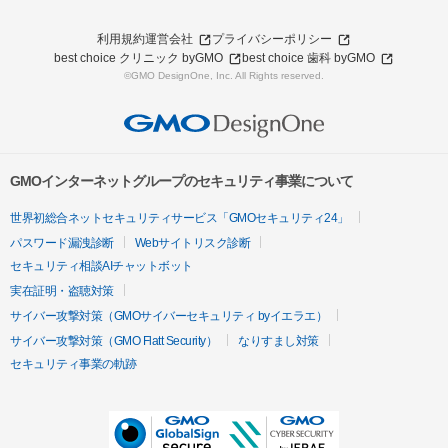
利用規約
運営会社
プライバシーポリシー
best choice クリニック byGMO
best choice 歯科 byGMO
©GMO DesignOne, Inc. All Rights reserved.
GMOインターネットグループのセキュリティ事業について
世界初総合ネットセキュリティサービス「GMOセキュリティ24」
パスワード漏洩診断
Webサイトリスク診断
セキュリティ相談AIチャットボット
実在証明・盗聴対策
サイバー攻撃対策（GMOサイバーセキュリティ byイエラエ）
サイバー攻撃対策（GMO Flatt Security）
なりすまし対策
セキュリティ事業の軌跡