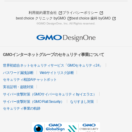
利用規約
運営会社
プライバシーポリシー
best choice クリニック byGMO
best choice 歯科 byGMO
©GMO DesignOne, Inc. All Rights reserved.
GMOインターネットグループのセキュリティ事業について
世界初総合ネットセキュリティサービス「GMOセキュリティ24」
パスワード漏洩診断
Webサイトリスク診断
セキュリティ相談AIチャットボット
実在証明・盗聴対策
サイバー攻撃対策（GMOサイバーセキュリティ byイエラエ）
サイバー攻撃対策（GMO Flatt Security）
なりすまし対策
セキュリティ事業の軌跡