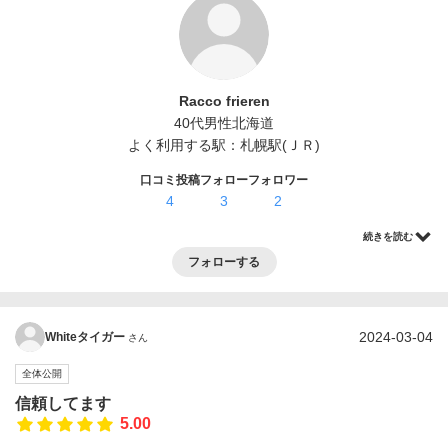
ログイン・登録
Racco frieren
40代
男性
北海道
よく利用する駅：
札幌駅(ＪＲ)
口コミ投稿
フォロー
フォロワー
4
3
2
続きを読む
フォローする
2024-03-04
Whiteタイガー
さん
全体公開
信頼してます
5.00