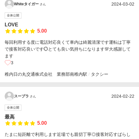
2024-03-02
Whiteタイガー
さん
全体公開
LOVE
5.00
毎回利用する度に電話対応良くて車内は綺麗清潔です運転は丁寧
で接客対応良いです💮とても良い気持ちになります💯大感謝して
ます
3
稚内日の丸交通株式会社 業務部
南稚内駅
タクシー
2024-02-22
スープラ
さん
全体公開
最高
5.00
たまに短距離で利用します近場でも親切丁寧◎接客対応すばらし