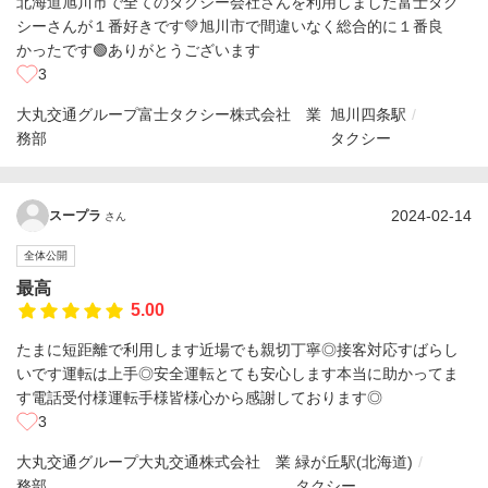
北海道旭川市で全てのタクシー会社さんを利用しました富士タク
シーさんが１番好きです💚旭川市で間違いなく総合的に１番良
かったです🟢ありがとうございます
3
大丸交通グループ富士タクシー株式会社 業
旭川四条駅
務部
タクシー
2024-02-14
スープラ
さん
全体公開
最高
5.00
たまに短距離で利用します近場でも親切丁寧◎接客対応すばらし
いです運転は上手◎安全運転とても安心します本当に助かってま
す電話受付様運転手様皆様心から感謝しております◎
3
大丸交通グループ大丸交通株式会社 業
緑が丘駅(北海道)
務部
タクシー