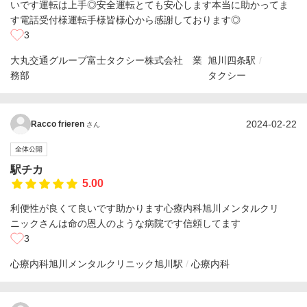
いです運転は上手◎安全運転とても安心します本当に助かってま
す電話受付様運転手様皆様心から感謝しております◎
3
大丸交通グループ富士タクシー株式会社 業
旭川四条駅
務部
タクシー
2024-02-22
Racco frieren
さん
全体公開
駅チカ
5.00
利便性が良くて良いです助かります心療内科旭川メンタルクリ
ニックさんは命の恩人のような病院です信頼してます
3
心療内科旭川メンタルクリニック
旭川駅
心療内科