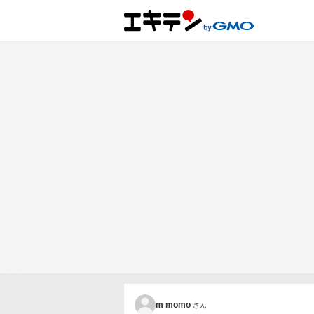
m momo
さん