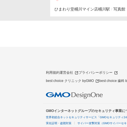
ひまわり堂桶川マイン店
桶川駅
写真館
利用規約
運営会社
プライバシーポリシー
best choice クリニック byGMO
best choice 歯科
GMOインターネットグループのセキュリティ事業に
世界初総合ネットセキュリティサービス「GMOセキュリティ2
実在証明・盗聴対策
サイバー攻撃対策（GMOサイバーセキ