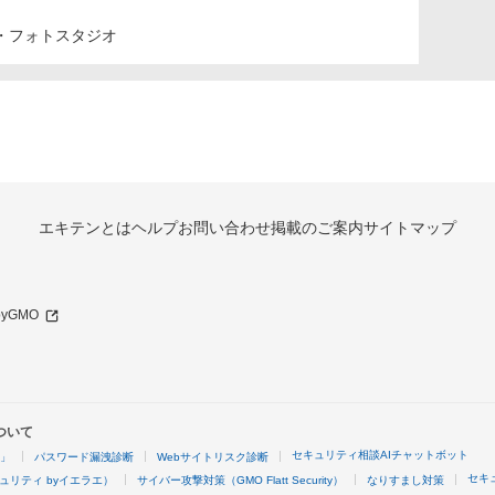
・フォトスタジオ
エキテンとは
ヘルプ
お問い合わせ
掲載のご案内
サイトマップ
 byGMO
ついて
セキュリティ相談AIチャットボット
4」
パスワード漏洩診断
Webサイトリスク診断
セキ
ュリティ byイエラエ）
サイバー攻撃対策（GMO Flatt Security）
なりすまし対策