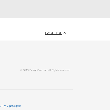
PAGE TOP
© GMO DesignOne, Inc. All Rights reserved.
ュリティ事業の軌跡