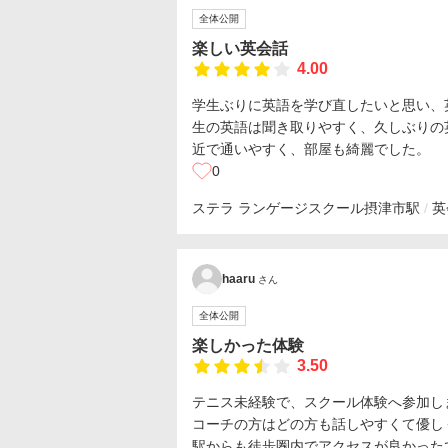
全体公開
楽しい英会話
4.00
学生ぶりに英語を学び直したいと思い、
生の英語は聞き取りやすく、久しぶりの
近で通いやすく、部屋も綺麗でした。
0
ステラ ランゲージスクール
摂津市駅
英
haaru
さん
全体公開
楽しかった体験
3.50
テニス未経験で、スクール体験へ参加し
コーチの方はどの方も話しやすくて優し
駅からも徒歩圏内でアクセスが良かった