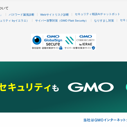
ついて
セキュリティ相談AIチャットボット
4」
パスワード漏洩診断
Webサイトリスク診断
セキ
ュリティ byイエラエ）
サイバー攻撃対策（GMO Flatt Security）
なりすまし対策