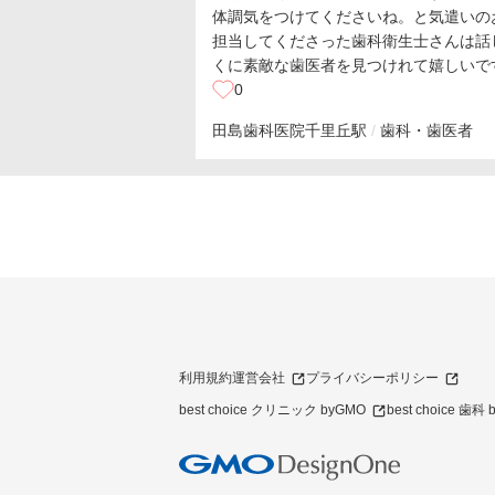
体調気をつけてくださいね。と気遣いの
担当してくださった歯科衛生士さんは話
くに素敵な歯医者を見つけれて嬉しいで
0
田島歯科医院
千里丘駅
歯科・歯医者
利用規約
運営会社
プライバシーポリシー
best choice クリニック byGMO
best choice 歯科