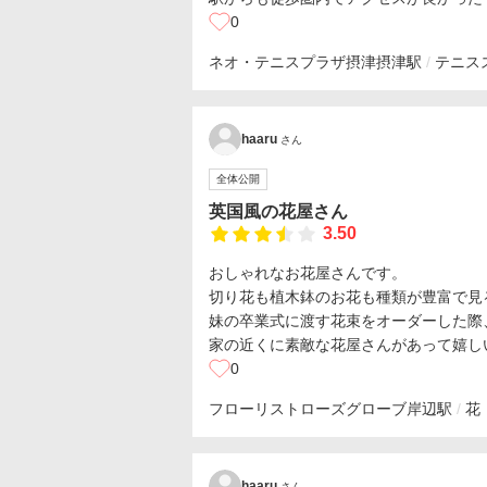
0
ネオ・テニスプラザ摂津
摂津駅
テニス
haaru
さん
全体公開
英国風の花屋さん
3.50
おしゃれなお花屋さんです。
切り花も植木鉢のお花も種類が豊富で見
妹の卒業式に渡す花束をオーダーした際
家の近くに素敵な花屋さんがあって嬉し
0
フローリストローズグローブ
岸辺駅
花
haaru
さん