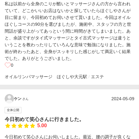
私は以前から全身のこりが酷いとマッサージさんの方から言われ
ていて、どこかいいお店はないかと探していたらほぐしやさんが
目に留まり、今回初めてお伺いさせて貰いました。今回はオイル
ほぐしコースの90分を選びましたが、施術中、スタッフの方と世
間話が盛り上がってあっという間に時間がきてしまいました。あ
と、余談ですがタイ式マッサージとタイ古式マッサージは違うと
いうことを教わったりしていろんな意味で勉強になりました。施
術が終わったあと、全身がスッキリした感じがして満足いく結果
でした。ありがとうございました。
0
オイルリンパマッサージ ほぐしや
大元駅
エステ
2024-05-09
ケン
さん
全体公開
今日初めて笑心さんに行きました。
5.00
今日初めて笑心さんにお伺いしました。最近、腰の調子が良くな