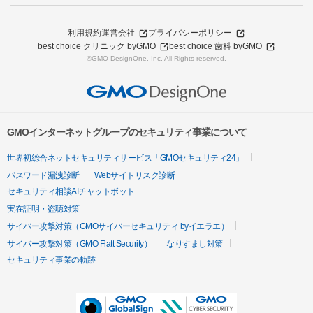
利用規約
運営会社
プライバシーポリシー
best choice クリニック byGMO
best choice 歯科 byGMO
©GMO DesignOne, Inc. All Rights reserved.
GMOインターネットグループのセキュリティ事業について
世界初総合ネットセキュリティサービス「GMOセキュリティ24」
パスワード漏洩診断
Webサイトリスク診断
セキュリティ相談AIチャットボット
実在証明・盗聴対策
サイバー攻撃対策（GMOサイバーセキュリティ byイエラエ）
サイバー攻撃対策（GMO Flatt Security）
なりすまし対策
セキュリティ事業の軌跡