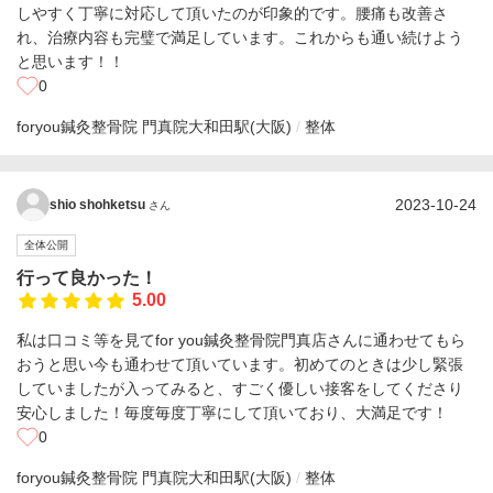
しやすく丁寧に対応して頂いたのが印象的です。腰痛も改善さ
れ、治療内容も完璧で満足しています。これからも通い続けよう
と思います！！
0
foryou鍼灸整骨院 門真院
大和田駅(大阪)
整体
2023-10-24
shio shohketsu
さん
全体公開
行って良かった！
5.00
私は口コミ等を見てfor you鍼灸整骨院門真店さんに通わせてもら
おうと思い今も通わせて頂いています。初めてのときは少し緊張
していましたが入ってみると、すごく優しい接客をしてくださり
安心しました！毎度毎度丁寧にして頂いており、大満足です！
0
foryou鍼灸整骨院 門真院
大和田駅(大阪)
整体